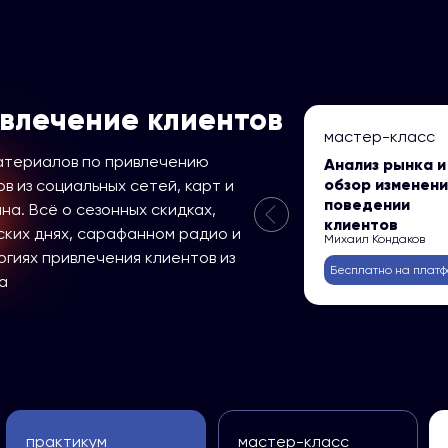
влечение клиентов
мастер-класс
атериалов по привлечению
Анализ рынка и
обзор изменени
в из социальных сетей, карт и
поведении
на. Всё о сезонных скидках,
клиентов
ских днях, сарафанном радио и
Михаил Кондаков
огиях привлечения клиентов из
Бесплатно на плат
а
практикум
мастер-класс