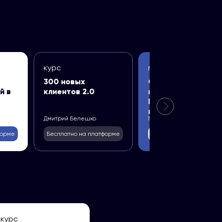
курс
мастер-класс
300 новых
Самостоятельное
й в
клиентов 2.0
продвижение на
Гугл и Яндекс
картах
Дмитрий Белешко
Мария Малюгина
форме
Бесплатно на платформе
Бесплатно на платформ
курс
мастер-класс
ма