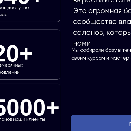
ков доступно
Это огромная ба
час
сообщество вла
салонов, котор
нами
20+
Мы собирали базу в теч
своим курсам и мастер
емесячных
новлений
5000+
лонов наши клиенты