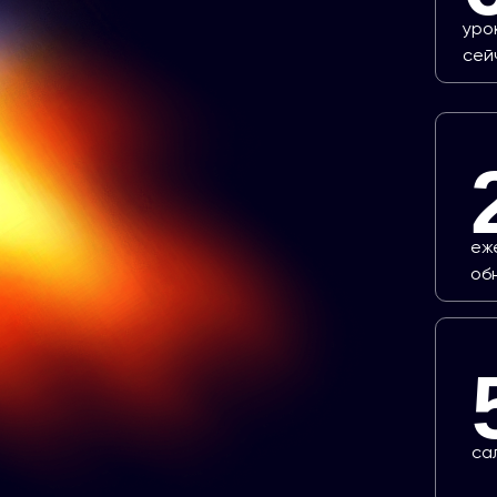
уро
сей
еж
об
са