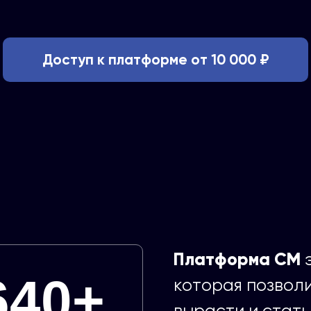
Доступ к платформе от 10 000 ₽
Платформа СМ
э
640+
которая позволи
вырасти и стать