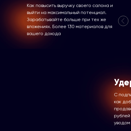
Как повысить выручку своего салона и
выйти на максимальный потенциал.
Зарабатывайте больше при тех же
вложениях. Более 130 материалов для
вашего дохода
Уде
С подп
как доб
продав
рублей 
уводом