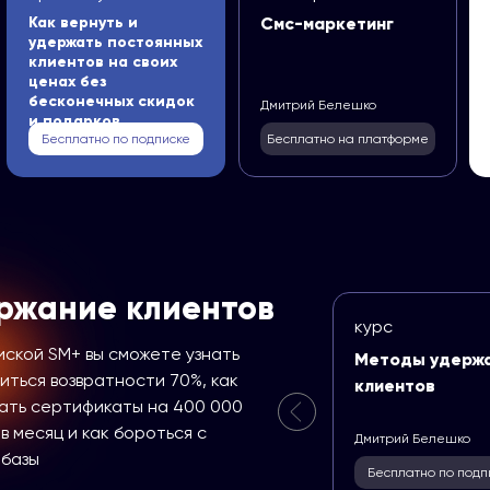
Как вернуть и
Смс-маркетинг
удержать постоянных
клиентов на своих
ценах без
бесконечных скидок
Дмитрий Белешко
и подарков
Бесплатно по подписке
Бесплатно на платформе
ржание клиентов
курс
иской SM+ вы сможете узнать
Методы удерж
иться возвратности 70%, как
клиентов
ать сертификаты на 400 000
в месяц и как бороться с
Дмитрий Белешко
 базы
Бесплатно по подп