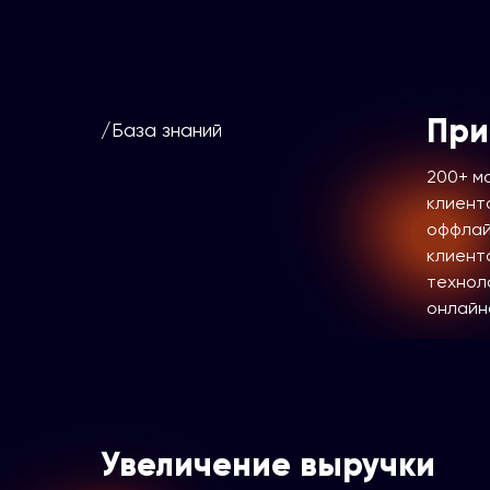
При
/База знаний
200+ м
клиенто
оффлай
клиент
технол
онлайн
Увеличение выручки