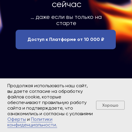
сейчас
… даже если вы только на
старте
Доступ к Платформе от 10 000 ₽
Продолжая использовать наш сайт,
вы даете согласие на обработку
файлов cookie, которые
обеспечивают правильную работу
Образовательная программа
Хорошо
сайта и подтверждаете, что
ознакомились и согласны с условиями
Оферты
и
Политики
Договор оферты
конфиденциальности.
Политика конфиденциальности